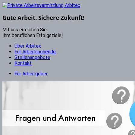
Gute Arbeit. Sichere Zukunft!
Mit uns erreichen Sie
Ihre beruflichen Erfolgsziele!
Über Arbitex
Für Arbeitsuchende
Stellenangebote
Kontakt
Für Arbeitgeber